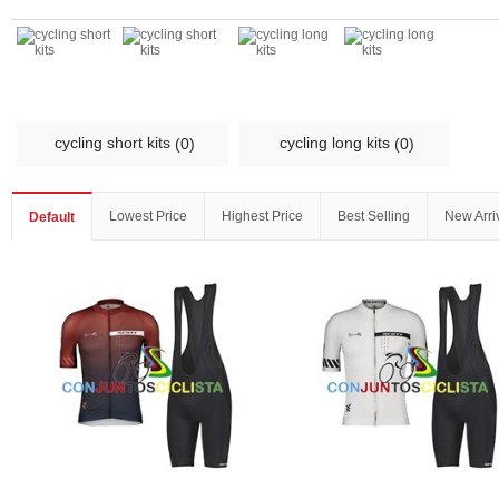
cycling short kits
cycling long kits
(0)
(0)
Lowest Price
Highest Price
Best Selling
New Arri
Default