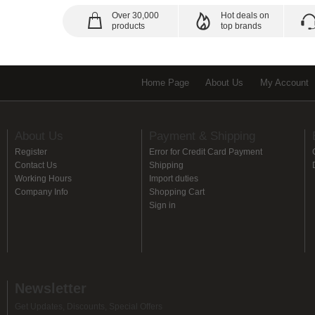
Over 30,000
Hot deals on
products
top brands
Home Page
About Us
My Account
About Us
Payment & Shipping
Register
Error for Credit Card Payment
Contact Us
Shipping
Working Hours
Import duties
Company Info
Shopping Cart
Sign in
Newsletter
Get Updates, Discounts, Special Offers