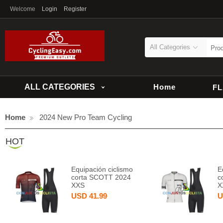
Welcome
Login
Register
All Categories
ALL CATEGORIES
Home
F
Home
2024 New Pro Team Cycling
HOT
Equipación ciclismo
E
corta SCOTT 2024
c
XXS
X
USD
41.99
U