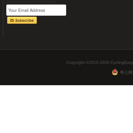
,discount code,And Big Prizes!
Copyright ©2010-2026 CyclingEasy
粤公网安