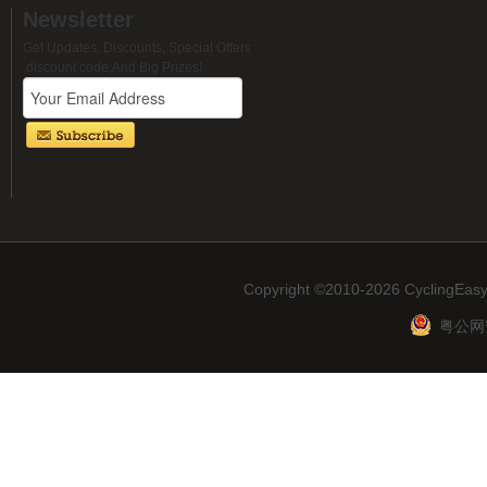
Newsletter
Get Updates, Discounts, Special Offers
,discount code,And Big Prizes!
Copyright ©2010-2026 CyclingEasy
粤公网安