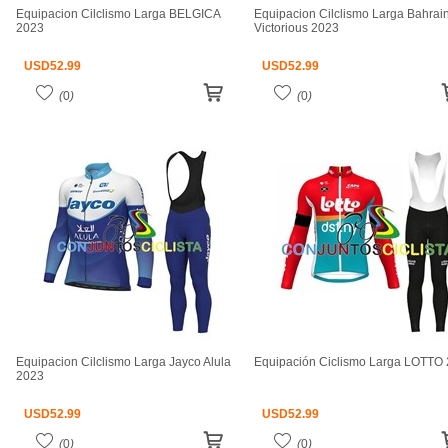
Equipacion Cilclismo Larga BELGICA
Equipacion Cilclismo Larga Bahrai
2023
Victorious 2023
USD
52.99
USD
52.99
(
0
)
(
0
)
Equipacion Cilclismo Larga Jayco Alula
Equipación Ciclismo Larga LOTTO
2023
USD
52.99
USD
52.99
(
0
)
(
0
)