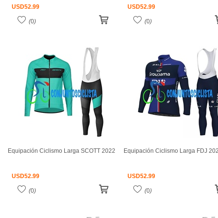
USD
52.99
USD
52.99
(
0
)
(
0
)
Equipación Ciclismo Larga SCOTT 2022
Equipación Ciclismo Larga FDJ 20
USD
52.99
USD
52.99
(
0
)
(
0
)