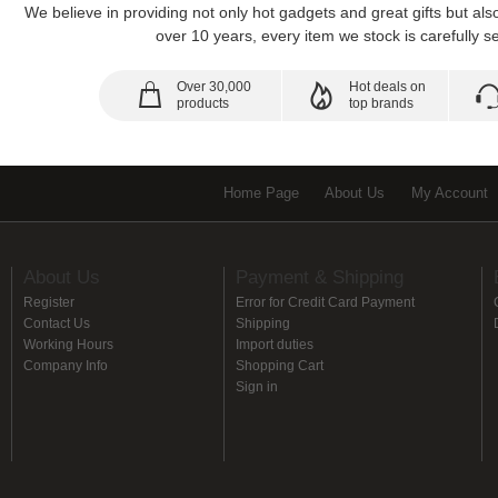
We believe in providing not only hot gadgets and great gifts but al
over 10 years, every item we stock is carefully se
Over 30,000
Hot deals on
products
top brands
Home Page
About Us
My Account
About Us
Payment & Shipping
Register
Error for Credit Card Payment
Contact Us
Shipping
Working Hours
Import duties
Company Info
Shopping Cart
Sign in