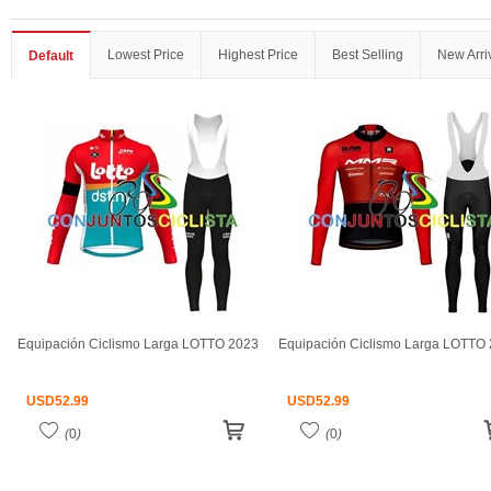
Lowest Price
Highest Price
Best Selling
New Arri
Default
Equipación Ciclismo Larga LOTTO 2023
Equipación Ciclismo Larga LOTTO
USD
52.99
USD
52.99
(
0
)
(
0
)