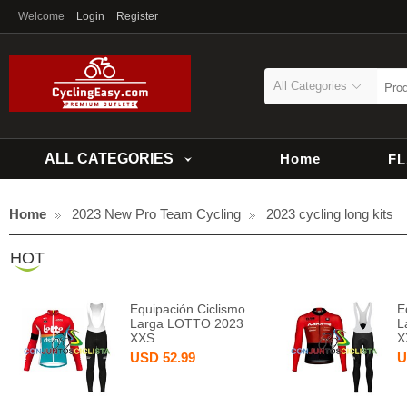
Welcome
Login
Register
All Categories
ALL CATEGORIES
Home
F
Home
2023 New Pro Team Cycling
2023 cycling long kits
HOT
Equipación Ciclismo
E
Larga LOTTO 2023
L
XXS
X
USD
52.99
U